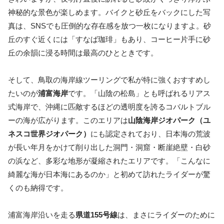
神秘的な景色が楽しめます。バイクと砂丘をバックにした写
真は、SNSでも圧倒的な存在感を放つ一枚になりますよ。砂
丘のすぐ近くには「すなば珈琲」もあり、コーヒー片手に砂
丘の余韻に浸る時間は最高のひとときです。
そして、鳥取の海岸線ツーリングで私が特に強くおすすめし
たいのが
浦富海岸
です。「山陰の松島」とも呼ばれるリアス
式海岸で、沖縄に匹敵するほどの透明度を誇るコバルトブル
ーの海が広がります。このエリアは
山陰海岸ジオパーク（ユ
ネスコ世界ジオパーク）
にも認定されており、日本海の荒波
が長い年月をかけて削り出した洞門・洞窟・断崖絶壁・白砂
の浜など、多彩な地形が凝縮されたエリアです。「こんなに
綺麗な海が日本海にあるのか」と初めて訪れたライダーが驚
くのも納得です。
浦富海岸沿いを走る
県道155号線
は、まさにライダーのために