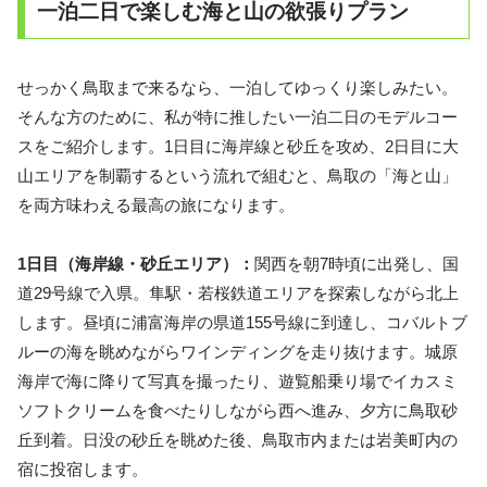
一泊二日で楽しむ海と山の欲張りプラン
せっかく鳥取まで来るなら、一泊してゆっくり楽しみたい。
そんな方のために、私が特に推したい一泊二日のモデルコー
スをご紹介します。1日目に海岸線と砂丘を攻め、2日目に大
山エリアを制覇するという流れで組むと、鳥取の「海と山」
を両方味わえる最高の旅になります。
1日目（海岸線・砂丘エリア）：
関西を朝7時頃に出発し、国
道29号線で入県。隼駅・若桜鉄道エリアを探索しながら北上
します。昼頃に浦富海岸の県道155号線に到達し、コバルトブ
ルーの海を眺めながらワインディングを走り抜けます。城原
海岸で海に降りて写真を撮ったり、遊覧船乗り場でイカスミ
ソフトクリームを食べたりしながら西へ進み、夕方に鳥取砂
丘到着。日没の砂丘を眺めた後、鳥取市内または岩美町内の
宿に投宿します。