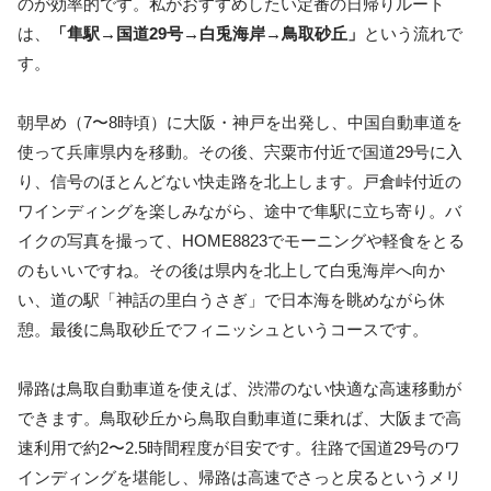
のが効率的です。私がおすすめしたい定番の日帰りルート
は、
「隼駅→国道29号→白兎海岸→鳥取砂丘」
という流れで
す。
朝早め（7〜8時頃）に大阪・神戸を出発し、中国自動車道を
使って兵庫県内を移動。その後、宍粟市付近で国道29号に入
り、信号のほとんどない快走路を北上します。戸倉峠付近の
ワインディングを楽しみながら、途中で隼駅に立ち寄り。バ
イクの写真を撮って、HOME8823でモーニングや軽食をとる
のもいいですね。その後は県内を北上して白兎海岸へ向か
い、道の駅「神話の里白うさぎ」で日本海を眺めながら休
憩。最後に鳥取砂丘でフィニッシュというコースです。
帰路は鳥取自動車道を使えば、渋滞のない快適な高速移動が
できます。鳥取砂丘から鳥取自動車道に乗れば、大阪まで高
速利用で約2〜2.5時間程度が目安です。往路で国道29号のワ
インディングを堪能し、帰路は高速でさっと戻るというメリ