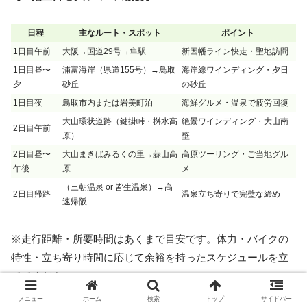
日程
主なルート・スポット
ポイント
1日目午前
大阪→国道29号→隼駅
新因幡ライン快走・聖地訪問
1日目昼〜
浦富海岸（県道155号）→鳥取
海岸線ワインディング・夕日
夕
砂丘
の砂丘
1日目夜
鳥取市内または岩美町泊
海鮮グルメ・温泉で疲労回復
大山環状道路（鍵掛峠・桝水高
絶景ワインディング・大山南
2日目午前
原）
壁
2日目昼〜
大山まきばみるくの里→蒜山高
高原ツーリング・ご当地グル
午後
原
メ
（三朝温泉 or 皆生温泉）→高
2日目帰路
温泉立ち寄りで完璧な締め
速帰阪
※走行距離・所要時間はあくまで目安です。体力・バイクの
特性・立ち寄り時間に応じて余裕を持ったスケジュールを立
ててください。
メニュー
ホーム
検索
トップ
サイドバー