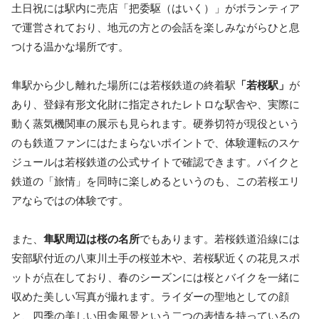
土日祝には駅内に売店「把委駆（はいく）」がボランティア
で運営されており、地元の方との会話を楽しみながらひと息
つける温かな場所です。
隼駅から少し離れた場所には若桜鉄道の終着駅
「若桜駅」
が
あり、登録有形文化財に指定されたレトロな駅舎や、実際に
動く蒸気機関車の展示も見られます。硬券切符が現役という
のも鉄道ファンにはたまらないポイントで、体験運転のスケ
ジュールは若桜鉄道の公式サイトで確認できます。バイクと
鉄道の「旅情」を同時に楽しめるというのも、この若桜エリ
アならではの体験です。
また、
隼駅周辺は桜の名所
でもあります。若桜鉄道沿線には
安部駅付近の八東川土手の桜並木や、若桜駅近くの花見スポ
ットが点在しており、春のシーズンには桜とバイクを一緒に
収めた美しい写真が撮れます。ライダーの聖地としての顔
と、四季の美しい田舎風景という二つの表情を持っているの