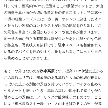
峠」です。
標高約940mに位置するこの展望ポイントは、大山
の南壁を真正面から望める超定番の絶景スポット。特に10〜
11月の紅葉シーズンには、赤・黄・オレンジに染まった木々
と荒々しい岩壁のコントラストが圧巻の絶景を作り出し、こ
の景色を目当てに全国からライダーや観光客が集まります。
朝一番の光が当たる時間帯は霧が引いたあとに鮮やかな色彩
が際立ち、写真映えも抜群です。駐車スペースも整備されて
いるのでバイクを停めやすく、腰を落ち着けてゆっくり景色
を眺めることができますよ。
もう一つ外せないのが
桝水高原
です。標高800m付近に広がる
この高原エリアは、開放感のある草原と大山の稜線が視界い
っぱいに広がる別格の景観を持っています。バイクを止めて
ヘルメットを脱いだとき、高原の涼しい風を肌で感じながら
眺めるこの景色は、ツーリングの醍醐味そのものです。ここ
には「桝水高原スキー場」や「大山まきばみるくの里」が隣