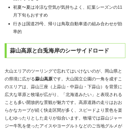
初夏〜夏は冷涼な空気が気持ちよく、紅葉シーズンの11
月下旬もおすすめ
行きは国道29号、帰りは鳥取自動車道の組み合わせが効
率的
蒜山高原と白兎海岸のシーサイドロード
大山エリアのツーリングで忘れてはいけないのが、岡山県と
の県境に広がる
蒜山高原
です。大山国立公園の一角を成すこ
のエリアは、蒜山三座（上蒜山・中蒜山・下蒜山）を背景に
広大な草原と牧場が広がり、「北海道みたい」と表現される
ことも多い開放的な景観が魅力です。高原道路の走りはおお
らかなカーブが続く快走区間が多く、スピードより景色を楽
しむゆったりとした走りが似合います。牧場では蒜山ジャー
ジー牛乳を使ったアイスやヨーグルトなどのご当地グルメが