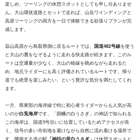
楽しめ、ツーリングの休憩スポットとしても申し分ありませ
ん。大山環状道路とセットで走れば、山岳ワインディングと
高原ツーリングの両方を一日で体験できる欲張りプランが完
成します。
蒜山高原から鳥取県側に戻るルートでは、
国道482号線
を使う
と大山の麓をなぞるように走れる快走路が続きます。このル
ートは交通量が少なく、大山の稜線を眺めながら走れるた
め、地元ライダーにも高く評価されているルートです。帰り
道でも絶景を楽しみたい、という贅沢な気分を満たしてくれ
ます。
一方、県東部の海岸線で特に初心者ライダーからも人気が高
いのが
白兎海岸
です。「因幡の白うさぎ」の神話で知られる
この海岸は、国道9号沿いに位置しているためアクセスが良
く、信号の多い市街地を避けながら自然に流れ着ける場所で
す。隣接する道の駅
「神話の里白うさぎ」
は休憩スポットと