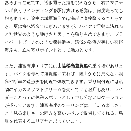
あるような道です。透き通った海を眺めながら、右に左にテ
ンポ良くワインディングを駆け抜ける感覚は、何度走っても
飽きません。途中の城原海岸では海岸に直接降りることもで
き、夏は海水浴客でにぎわいますが、バイクで早朝に訪れる
と別世界のような静けさと美しさを独り占めできます。プラ
イベートビーチのような熊井浜や、遠浅の砂浜が美しい羽尾
海岸も、立ち寄りポイントとして魅力的です。
また、浦富海岸エリアには
山陰松島遊覧船
の乗り場がありま
す。バイクを停めて遊覧船に乗れば、陸上からは見えない洞
窟や断崖の造形美を間近で体験できます。乗り場付近には名
物のイカスミソフトクリームを売っているお店もあり、ライ
ダーにとっての休憩スポットとして申し分ないロケーション
が揃っています。浦富海岸のツーリングは、「走る楽しさ」
と「見る楽しさ」の両方を高いレベルで提供してくれる、鳥
取を代表するエリアだと思っています。