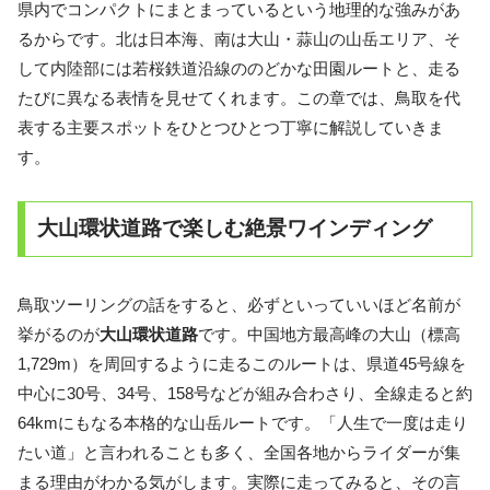
県内でコンパクトにまとまっているという地理的な強みがあ
るからです。北は日本海、南は大山・蒜山の山岳エリア、そ
して内陸部には若桜鉄道沿線ののどかな田園ルートと、走る
たびに異なる表情を見せてくれます。この章では、鳥取を代
表する主要スポットをひとつひとつ丁寧に解説していきま
す。
大山環状道路で楽しむ絶景ワインディング
鳥取ツーリングの話をすると、必ずといっていいほど名前が
挙がるのが
大山環状道路
です。中国地方最高峰の大山（標高
1,729m）を周回するように走るこのルートは、県道45号線を
中心に30号、34号、158号などが組み合わさり、全線走ると約
64kmにもなる本格的な山岳ルートです。「人生で一度は走り
たい道」と言われることも多く、全国各地からライダーが集
まる理由がわかる気がします。実際に走ってみると、その言