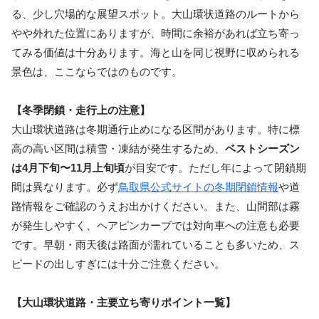
る、少し穴場的な展望スポット。大山環状道路のルートから
やや外れた位置にありますが、時間に余裕があれば立ち寄っ
てみる価値は十分あります。海と山を同じ視野に収められる
景色は、ここならではのものです。
【冬季閉鎖・走行上の注意】
大山環状道路は冬期通行止めになる区間があります。特に標
高の高い区間は積雪・凍結が発生するため、
ベストシーズン
は4月下旬〜11月上旬頃
が目安です。ただし年によって閉鎖期
間は異なります。必ず
鳥取県公式サイトの冬期閉鎖情報
や道
路情報をご確認のうえお出かけください。また、山間部は霧
が発生しやすく、ヘアピンカーブでは対向車への注意も必要
です。早朝・雨天後は路面が濡れていることも多いため、ス
ピードの出しすぎには十分ご注意ください。
【大山環状道路・主要立ち寄りポイント一覧】