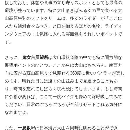
接しており、休憩や食事の立ち寄りスポットとしても最高の
環境が整っています。特に大山まきばみるくの里で食べる大
山高原牛乳のソフトクリームは、多くのライダーが「ここに
来たら絶対食べるべき」と口を揃えるほどの名物。ライディ
ングウェアのまま気軽に入れる雰囲気もうれしいポイントで
す。
さらに、
鬼女台展望所
は大山環状道路の中でも特に開放的な
展望ポイントのひとつ。ここからは大山はもちろん、南西方
向に広がる蒜山高原まで見渡せる360度に近いパノラマが楽し
めます。晴れた日には遠くの山並みまで見通せることもあ
り、時間を忘れてしばらく眺め続けてしまいます。もし時間
に余裕があれば、ここで一度バイクを停めて深呼吸してみて
ください。日常のごちゃごちゃが全部リセットされる気分に
なれますよ。
また、
一息坂峠
は日本海と大山を同時に眺めることができ