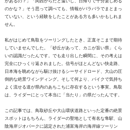
があるの？」「関西からだと遠いし、日帰りで十分楽しめる
のかな？」そう思って調べても、情報がバラバラでまとまっ
ていない、という経験をしたことがある方も多いかもしれま
せん。
私がはじめて鳥取をツーリングしたとき、正直そこまで期待
していませんでした。「砂丘があって、カニが旨い県」くら
いの認識だったんです。でも走り出した瞬間に、その考えは
完全にひっくり返されました。信号がほとんどない快走路、
日本海を眺めながら駆け抜けるシーサイドロード、大山の圧
倒的な絶景ワインディング。そして何より、バイクで気持ち
よく流せる道が県内のあちこちに存在するという事実。鳥取
は、ライダーにとって本当に「当たり」の県だったんです。
この記事では、鳥取砂丘や大山環状道路といった定番の絶景
スポットはもちろん、ライダーの聖地として有名な隼駅、山
陰海岸ジオパークに認定された浦富海岸の海岸線ツーリン