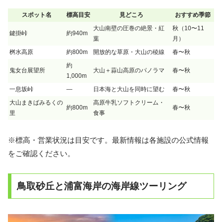
スポット名
標高目安
見どころ
おすすめ季節
大山南壁の圧巻の絶景・紅
秋（10〜11
鍵掛峠
約940m
葉
月）
桝水高原
約800m
開放的な草原・大山の稜線
春〜秋
約
鬼女台展望所
大山＋蒜山高原のパノラマ
春〜秋
1,000m
一息坂峠
—
日本海と大山を同時に望む
春〜秋
大山まきばみるくの
高原牛乳ソフトクリーム・
約800m
春〜秋
里
食事
※標高・営業状況は目安です。最新情報は各施設の公式情報
をご確認ください。
鳥取砂丘と浦富海岸の海岸線ツーリング