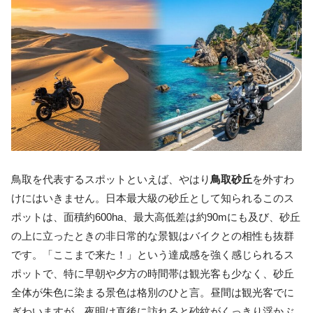
鳥取を代表するスポットといえば、やはり
鳥取砂丘
を外すわ
けにはいきません。日本最大級の砂丘として知られるこのス
ポットは、面積約600ha、最大高低差は約90mにも及び、砂丘
の上に立ったときの非日常的な景観はバイクとの相性も抜群
です。「ここまで来た！」という達成感を強く感じられるス
ポットで、特に早朝や夕方の時間帯は観光客も少なく、砂丘
全体が朱色に染まる景色は格別のひと言。昼間は観光客でに
ぎわいますが、夜明け直後に訪れると砂紋がくっきり浮かぶ