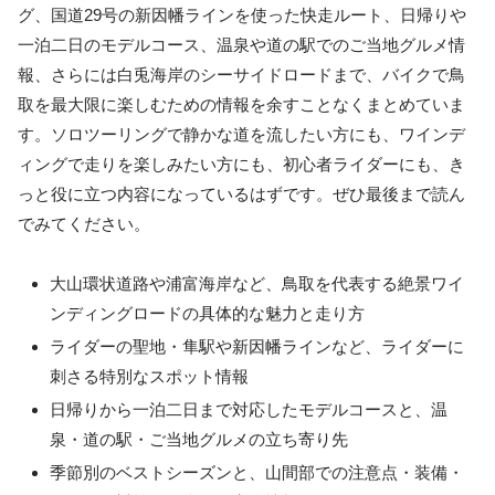
グ、国道29号の新因幡ラインを使った快走ルート、日帰りや
一泊二日のモデルコース、温泉や道の駅でのご当地グルメ情
報、さらには白兎海岸のシーサイドロードまで、バイクで鳥
取を最大限に楽しむための情報を余すことなくまとめていま
す。ソロツーリングで静かな道を流したい方にも、ワインデ
ィングで走りを楽しみたい方にも、初心者ライダーにも、き
っと役に立つ内容になっているはずです。ぜひ最後まで読ん
でみてください。
大山環状道路や浦富海岸など、鳥取を代表する絶景ワイ
ンディングロードの具体的な魅力と走り方
ライダーの聖地・隼駅や新因幡ラインなど、ライダーに
刺さる特別なスポット情報
日帰りから一泊二日まで対応したモデルコースと、温
泉・道の駅・ご当地グルメの立ち寄り先
季節別のベストシーズンと、山間部での注意点・装備・