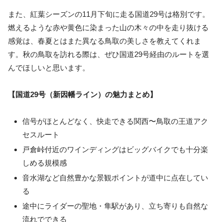
また、紅葉シーズンの11月下旬に走る国道29号は格別です。
燃えるような赤や黄色に染まった山の木々の中を走り抜ける
感覚は、春夏とはまた異なる鳥取の美しさを教えてくれま
す。秋の鳥取を訪れる際は、ぜひ国道29号経由のルートを選
んでほしいと思います。
【国道29号（新因幡ライン）の魅力まとめ】
信号がほとんどなく、快走できる関西〜鳥取の王道アク
セスルート
戸倉峠付近のワインディングはビッグバイクでも十分楽
しめる規模感
音水湖など自然豊かな景観ポイントが道中に点在してい
る
途中にライダーの聖地・隼駅があり、立ち寄りも自然な
流れでできる