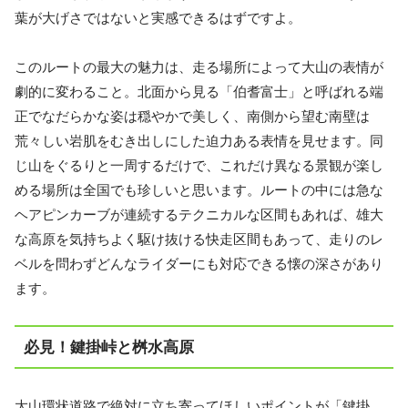
葉が大げさではないと実感できるはずですよ。
このルートの最大の魅力は、走る場所によって大山の表情が
劇的に変わること。北面から見る「伯耆富士」と呼ばれる端
正でなだらかな姿は穏やかで美しく、南側から望む南壁は
荒々しい岩肌をむき出しにした迫力ある表情を見せます。同
じ山をぐるりと一周するだけで、これだけ異なる景観が楽し
める場所は全国でも珍しいと思います。ルートの中には急な
ヘアピンカーブが連続するテクニカルな区間もあれば、雄大
な高原を気持ちよく駆け抜ける快走区間もあって、走りのレ
ベルを問わずどんなライダーにも対応できる懐の深さがあり
ます。
必見！鍵掛峠と桝水高原
大山環状道路で絶対に立ち寄ってほしいポイントが「鍵掛