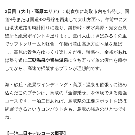
2日目（大山・高原エリア）：
朝食後に鳥取市内を出発し、国
道9号または国道482号線を西走して大山方面へ。午前中に大
山環状道路を時計回りに走り、鍵掛峠・桝水高原・鬼女台展
望所と絶景ポイントを巡ります。昼は大山まきばみるくの里
でソフトクリームと軽食。午後は蒜山高原方面へ足を延ば
し、高原の景色をゆっくり楽しんだ後、帰路へ。余裕があれ
ば帰り道に
三朝温泉
や
皆生温泉
に立ち寄って旅の疲れを癒や
してから、高速で帰阪するプランが理想的です。
海・砂丘・絶景ワインディング・高原・温泉を欲張りに詰め
込んだこのプランは、鳥取の「全部乗せ」を体験できる最強
コースです。
一泊二日あれば、鳥取県の主要スポットをほぼ
網羅できるというコンパクトさも、鳥取の強みのひとつです
ね。
【一泊二日モデルコース概要】