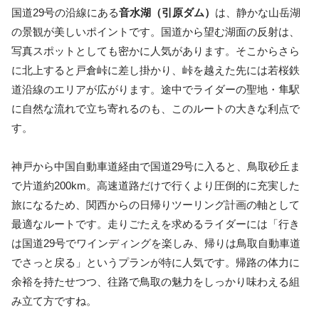
国道29号の沿線にある
音水湖（引原ダム）
は、静かな山岳湖
の景観が美しいポイントです。国道から望む湖面の反射は、
写真スポットとしても密かに人気があります。そこからさら
に北上すると戸倉峠に差し掛かり、峠を越えた先には若桜鉄
道沿線のエリアが広がります。途中でライダーの聖地・隼駅
に自然な流れで立ち寄れるのも、このルートの大きな利点で
す。
神戸から中国自動車道経由で国道29号に入ると、鳥取砂丘ま
で片道約200km。
高速道路だけで行くより圧倒的に充実した
旅になるため、関西からの日帰りツーリング計画の軸として
最適なルートです。走りごたえを求めるライダーには「行き
は国道29号でワインディングを楽しみ、帰りは鳥取自動車道
でさっと戻る」というプランが特に人気です。帰路の体力に
余裕を持たせつつ、往路で鳥取の魅力をしっかり味わえる組
み立て方ですね。