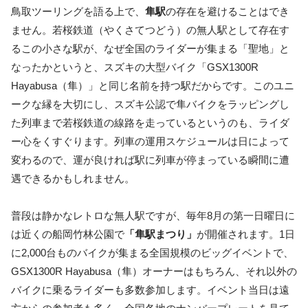
鳥取ツーリングを語る上で、
隼駅
の存在を避けることはでき
ません。若桜鉄道（やくさてつどう）の無人駅として存在す
るこの小さな駅が、なぜ全国のライダーが集まる「聖地」と
なったかというと、スズキの大型バイク「GSX1300R
Hayabusa（隼）」と同じ名前を持つ駅だからです。このユニ
ークな縁を大切にし、スズキ公認で隼バイクをラッピングし
た列車まで若桜鉄道の線路を走っているというのも、ライダ
ー心をくすぐります。列車の運用スケジュールは日によって
変わるので、運が良ければ駅に列車が停まっている瞬間に遭
遇できるかもしれません。
普段は静かなレトロな無人駅ですが、毎年8月の第一日曜日に
は近くの船岡竹林公園で
「隼駅まつり」
が開催されます。1日
に2,000台ものバイクが集まる全国規模のビッグイベントで、
GSX1300R Hayabusa（隼）オーナーはもちろん、それ以外の
バイクに乗るライダーも多数参加します。イベント当日は遠