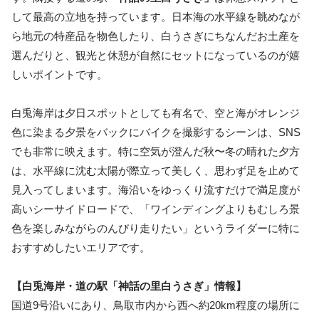
して最高の立地を持っています。日本海の水平線を眺めなが
ら地元の特産品を物色したり、白うさぎにちなんだお土産を
選んだりと、観光と休憩が自然にセットになっているのが嬉
しいポイントです。
白兎海岸は夕日スポットとしても有名で、空と海がオレンジ
色に染まる夕景をバックにバイクを撮影するシーンは、SNS
でも非常に映えます。特に空気が澄んだ秋〜冬の晴れた夕方
は、水平線に沈む太陽が際立って美しく、思わず足を止めて
見入ってしまいます。海沿いをゆっくり流すだけで満足度が
高いシーサイドロードで、「ワインディングよりもむしろ景
色を楽しみながらのんびり走りたい」というライダーに特に
おすすめしたいエリアです。
【白兎海岸・道の駅「神話の里白うさぎ」情報】
国道9号沿いにあり、鳥取市内から西へ約20km程度の場所に