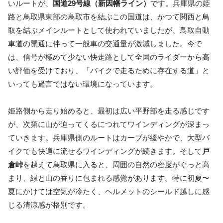
いルートが、
国道29号線（新因幡ライン）
です。兵庫県の姫
路と鳥取県東部の鳥取市を結ぶこの国道は、かつて関西と鳥
取を結ぶメインルートとして使われていましたが、鳥取自動
車道の開通に伴って一般車の交通量が激減しました。今で
は、信号が極めて少ない快走路として全国のライダーから高
い評価を受けており、「バイクで走るために存在する道」と
いっても過言ではない環境になっています。
姫路側から走り始めると、最初は広い平野部を走る感じです
が、次第に山が迫ってくるにつれてワインディングが深まっ
ていきます。兵庫県側のルートはカーブが緩やかで、大型バ
イクでも快適に流せるワインディングが続きます。そして
戸
倉峠
を越えて鳥取県に入ると、周囲の自然の密度がぐっと高
まり、緑と山の香りに包まれる感覚があります。特に初夏〜
夏にかけては空気が冷たく、ヘルメットのシールド越しに感
じる清涼感が格別です。