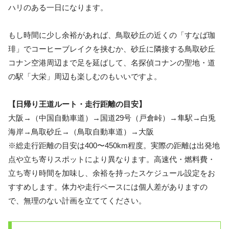
ハリのある一日になります。
もし時間に少し余裕があれば、鳥取砂丘の近くの「すなば珈
琲」でコーヒーブレイクを挟むか、砂丘に隣接する鳥取砂丘
コナン空港周辺まで足を延ばして、名探偵コナンの聖地・道
の駅「大栄」周辺も楽しむのもいいですよ。
【日帰り王道ルート・走行距離の目安】
大阪→（中国自動車道）→国道29号（戸倉峠）→隼駅→白兎
海岸→鳥取砂丘→（鳥取自動車道）→大阪
※総走行距離の目安は400〜450km程度。実際の距離は出発地
点や立ち寄りスポットにより異なります。高速代・燃料費・
立ち寄り時間を加味し、余裕を持ったスケジュール設定をお
すすめします。体力や走行ペースには個人差がありますの
で、無理のない計画を立ててください。