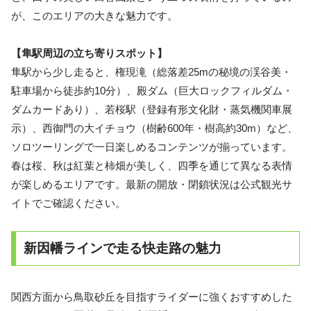
が、このエリアの大きな魅力です。
【隼駅周辺の立ち寄りスポット】
隼駅から少し走ると、権現滝（総落差25mの秘境の渓谷美・
駐車場から徒歩約10分）、殿ダム（巨大ロックフィルダム・
ダムカードあり）、若桜駅（登録有形文化財・蒸気機関車展
示）、西御門の大イチョウ（樹齢600年・樹高約30m）など、
ソロツーリングで一日楽しめるコンテンツが揃っています。
春は桜、秋は紅葉と柿畑が美しく、四季を通じて異なる表情
が楽しめるエリアです。最新の開放・閉鎖状況は公式観光サ
イトでご確認ください。
新因幡ラインで走る快走路の魅力
関西方面から鳥取砂丘を目指すライダーに強くおすすめした