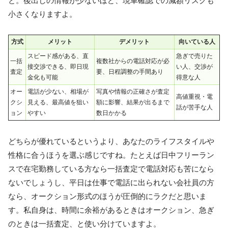
と。後出しの情報が少ないほど、現車確認での減額リスクも
小さくなりますよ。
方式
メリット
デメリット
向いている人
スピード感がある、直
急ぎで売りた
一括
複数社からの電話対応が必
接交渉できる、即日現
い人、交渉が
査定
要、日程調整の手間あり
金化も可能
得意な人
オー
電話が少ない、相場が
写真や情報の正確さが査定
高値重視・電
クシ
見える、最高値を狙い
額に影響、結果が出るまで
話が苦手な人
ョン
やすい
数日かかる
どちらが優れているというより、あなたのライフスタイルや
性格に合うほうを選ぶ感じですね。たとえば日中フリーラン
スで在宅勤務している方なら一括査定で電話対応も苦になら
ないでしょうし、平日は仕事で電話に出られない会社員の方
なら、オークション形式のほうが圧倒的にラクだと思いま
す。私自身は、時間に余裕があるときはオークション、急ぎ
のときは一括査定、と使い分けていますよ。