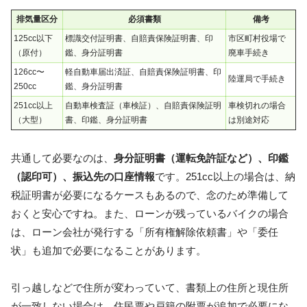
排気量区分
必須書類
備考
125cc以下
標識交付証明書、自賠責保険証明書、印
市区町村役場で
（原付）
鑑、身分証明書
廃車手続き
126cc〜
軽自動車届出済証、自賠責保険証明書、印
陸運局で手続き
250cc
鑑、身分証明書
251cc以上
自動車検査証（車検証）、自賠責保険証明
車検切れの場合
（大型）
書、印鑑、身分証明書
は別途対応
共通して必要なのは、
身分証明書（運転免許証など）、印鑑
（認印可）、振込先の口座情報
です。251cc以上の場合は、納
税証明書が必要になるケースもあるので、念のため準備して
おくと安心ですね。また、ローンが残っているバイクの場合
は、ローン会社が発行する「所有権解除依頼書」や「委任
状」も追加で必要になることがあります。
引っ越しなどで住所が変わっていて、書類上の住所と現住所
が一致しない場合は、住民票や戸籍の附票が追加で必要にな