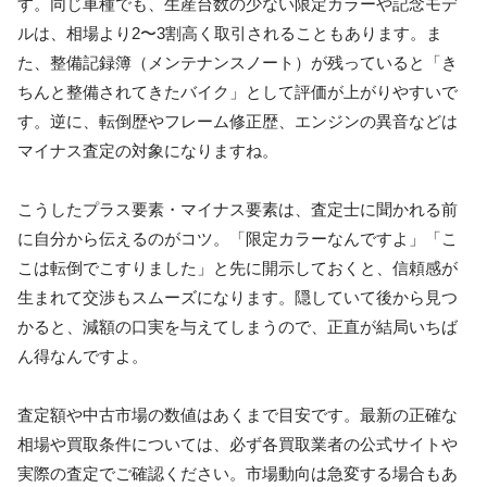
す。同じ車種でも、生産台数の少ない限定カラーや記念モデ
ルは、相場より2〜3割高く取引されることもあります。ま
た、整備記録簿（メンテナンスノート）が残っていると「き
ちんと整備されてきたバイク」として評価が上がりやすいで
す。逆に、転倒歴やフレーム修正歴、エンジンの異音などは
マイナス査定の対象になりますね。
こうしたプラス要素・マイナス要素は、査定士に聞かれる前
に自分から伝えるのがコツ。「限定カラーなんですよ」「こ
こは転倒でこすりました」と先に開示しておくと、信頼感が
生まれて交渉もスムーズになります。隠していて後から見つ
かると、減額の口実を与えてしまうので、正直が結局いちば
ん得なんですよ。
査定額や中古市場の数値はあくまで目安です。最新の正確な
相場や買取条件については、必ず各買取業者の公式サイトや
実際の査定でご確認ください。市場動向は急変する場合もあ