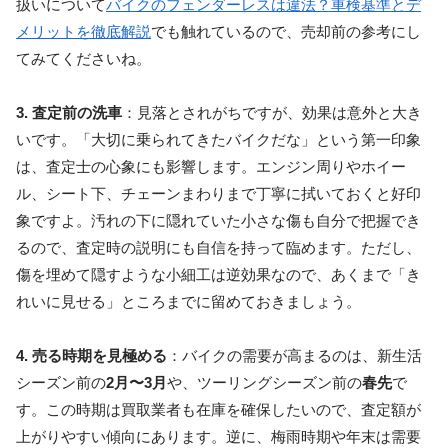
扱いについて
バイクのフェンダーレスは違法？車検基準とデ
メリットを徹底解説
でも触れているので、売却前の参考にし
てみてくださいね。
3. 査定前の洗車
：見落とされがちですが、効果は意外と大き
いです。「大切に乗られてきたバイクだな」という第一印象
は、査定士の心象にも影響します。エンジン周りやホイー
ル、シート下、チェーンまわりまで丁寧に拭いておくと好印
象ですよ。汚れの下に隠れていた小さな傷も自分で把握でき
るので、査定時の説明にも自信を持って臨めます。ただし、
傷を埋めて隠すような小細工は逆効果なので、あくまで「き
れいに見せる」ところまでに留めておきましょう。
4. 売る時期を見極める
：バイクの需要が高まるのは、新生活
シーズン前の
2月〜3月
や、ツーリングシーズン前の
春先
で
す。この時期は買取業者も在庫を確保したいので、査定額が
上がりやすい傾向にあります。逆に、梅雨時期や年末は需要