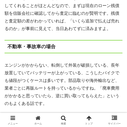
してくれることがほとんどなので、まずは現在のローン残債
額を信販会社に確認してから査定に臨むのが賢明です。残債
と査定額の差がわかっていれば、「いくら追加で払えば売れ
るのか」が事前に見えて、当日あわてずに済みますよ。
不動車・事故車の場合
エンジンがかからない、転倒して外装が破損している、長年
放置していてバッテリーが上がっている、こうしたバイクで
も値段がつくケースは多いです。部品取りや海外輸出など、
業者ごとに再販ルートを持っているからですね。「廃車費用
がかかると思っていたら、逆に買い取ってもらえた」という
のもよくある話です。
とくに人気車種であれば、フレームやエンジン、外装パーツ
メニュー
ホーム
検索
トップ
サイドバー
の需要が高く、不動車でも数万円〜十数万円の値がつくこと