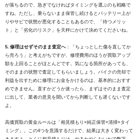
が落ちるので、急ぎでなければタイミングを選ぶのも戦略で
すね。ただし、乗らないまま保管し続けるとバッテリー上が
りやサビで状態が悪化することもあるので、「待つメリッ
ト」と「劣化のリスク」を天秤にかけて決めてくださいね。
5. 修理はせずそのまま査定へ
：「ちょっとした傷を直してか
ら売ろう」と考えがちですが、修理費用のほうが買取アップ
額を上回ることがほとんどです。気になる箇所があっても、
そのままの状態で査定してもらいましょう。バイクの売却で
利益を出すために修理にお金をかけるのは、基本的におすす
めできません。直すかどうか迷ったら、まずはそのまま査定
に出して、業者の意見を聞いてから判断しても遅くないです
よ。
高価買取の黄金ルールは「相見積もり×純正保管×清掃×タイ
ミング」
。この4つを意識するだけで、結果は大きく変わって
きますよ。とくに相見積もりは、やるかやらないかで数万