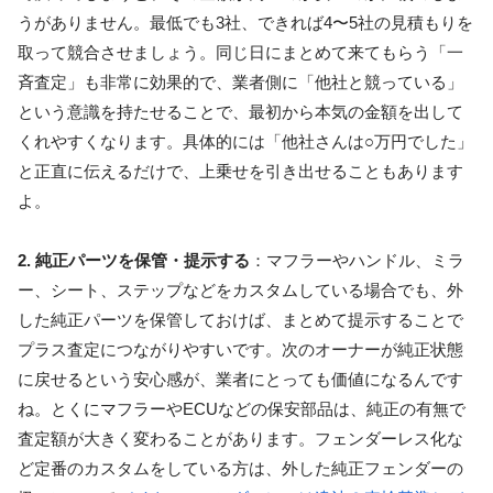
うがありません。最低でも3社、できれば4〜5社の見積もりを
取って競合させましょう。同じ日にまとめて来てもらう「一
斉査定」も非常に効果的で、業者側に「他社と競っている」
という意識を持たせることで、最初から本気の金額を出して
くれやすくなります。具体的には「他社さんは○万円でした」
と正直に伝えるだけで、上乗せを引き出せることもあります
よ。
2. 純正パーツを保管・提示する
：マフラーやハンドル、ミラ
ー、シート、ステップなどをカスタムしている場合でも、外
した純正パーツを保管しておけば、まとめて提示することで
プラス査定につながりやすいです。次のオーナーが純正状態
に戻せるという安心感が、業者にとっても価値になるんです
ね。とくにマフラーやECUなどの保安部品は、純正の有無で
査定額が大きく変わることがあります。フェンダーレス化な
ど定番のカスタムをしている方は、外した純正フェンダーの