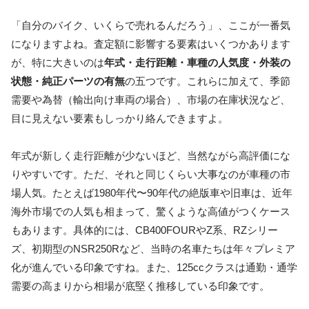
「自分のバイク、いくらで売れるんだろう」、ここが一番気
になりますよね。査定額に影響する要素はいくつかあります
が、特に大きいのは
年式・走行距離・車種の人気度・外装の
状態・純正パーツの有無
の五つです。これらに加えて、季節
需要や為替（輸出向け車両の場合）、市場の在庫状況など、
目に見えない要素もしっかり絡んできますよ。
年式が新しく走行距離が少ないほど、当然ながら高評価にな
りやすいです。ただ、それと同じくらい大事なのが車種の市
場人気。たとえば1980年代〜90年代の絶版車や旧車は、近年
海外市場での人気も相まって、驚くような高値がつくケース
もあります。具体的には、CB400FOURやZ系、RZシリー
ズ、初期型のNSR250Rなど、当時の名車たちは年々プレミア
化が進んでいる印象ですね。また、125ccクラスは通勤・通学
需要の高まりから相場が底堅く推移している印象です。