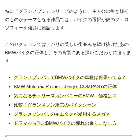
特に『グランメゾン』シリーズのように、主人公の生き様そ
のものがテーマとなる作品では、バイクの選択が彼のフィロ
ソフィーを雄弁に物語ります。
このセクションでは、パリの美しい街並みを駆け抜けたあの
BMWバイクの正体と、その背景にある深いこだわりに迫りま
す。
グランメゾンパリでBMWバイクの車種は何乗ってる？
BMW Motorrad R nineT cherry’s COMPANYの正体
気になるチェリーズカンパニーのBMW、価格は？
比較！グランメゾン東京のバイクシーン
グランメゾンパリのキムタクが愛用するメガネ
ドラマから学ぶBMWバイクの憧れの乗りこなし方