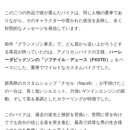
この二つの作品で彼が選んだバイクは、同じ人物の愛車であ
りながら、そのキャラクターや置かれた状況を反映し、全く
対照的なメッセージを発信しています。
前作『グランメゾン東京』で、どん底から這い上がろうとす
る尾花が跨っていたのは、アメリカンバイクの王様、
ハーレ
ーダビッドソンの「ソフテイル・デュース（FXSTD）」
をベ
ースにした、重厚でワイルドなカスタムバイクでした。
群馬県のカスタムショップ「ナセル（Nacell）」が手掛けたこ
の一台は、長く低いシルエット、力強いVツインエンジンの鼓
動、そして黒を基調としたカラーリングが特徴でした。
このバイクは、
過去の栄光と挫折を背負い、世間に背を向け
てでも自分の信じる道を突き進む、孤高で武骨な男の生き様