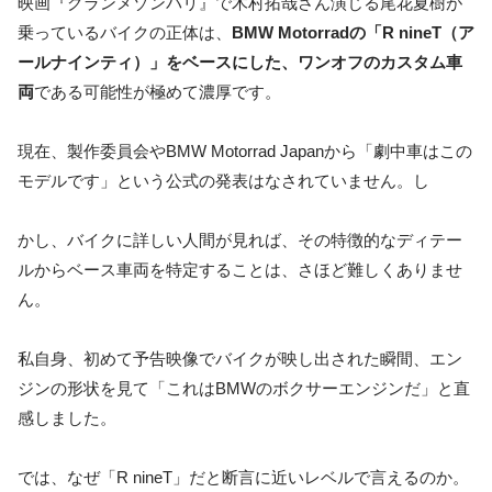
映画『グランメゾンパリ』で木村拓哉さん演じる尾花夏樹が
乗っているバイクの正体は、
BMW Motorradの「R nineT（ア
ールナインティ）」をベースにした、ワンオフのカスタム車
両
である可能性が極めて濃厚です。
現在、製作委員会やBMW Motorrad Japanから「劇中車はこの
モデルです」という公式の発表はなされていません。し
かし、バイクに詳しい人間が見れば、その特徴的なディテー
ルからベース車両を特定することは、さほど難しくありませ
ん。
私自身、初めて予告映像でバイクが映し出された瞬間、エン
ジンの形状を見て「これはBMWのボクサーエンジンだ」と直
感しました。
では、なぜ「R nineT」だと断言に近いレベルで言えるのか。