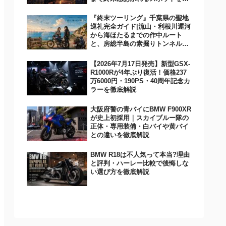
イクで巡るモデルコースとマナー
『終末ツーリング』千葉県の聖地
巡礼完全ガイド|流山・利根川運河
から海ほたるまでの作中ルート
と、房総半島の素掘りトンネル・
廃墟など終末感あふれるスポット
を網羅
【2026年7月17日発売】新型GSX-
R1000Rが4年ぶり復活！価格237
万6000円・190PS・40周年記念カ
ラーを徹底解説
大阪府警の青バイにBMW F900XR
が史上初採用｜スカイブルー隊の
正体・専用装備・白バイや黄バイ
との違いを徹底解説
BMW R18は不人気って本当?理由
と評判・ハーレー比較で後悔しな
い選び方を徹底解説