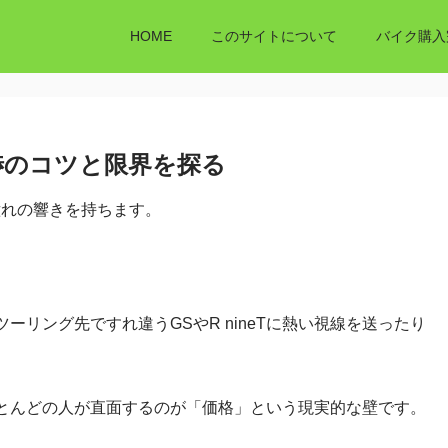
HOME
このサイトについて
バイク購入
渉のコツと限界を探る
憧れの響きを持ちます。
リング先ですれ違うGSやR nineTに熱い視線を送ったり
とんどの人が直面するのが「価格」という現実的な壁です。