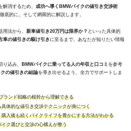
を解消するため、
成功へ導くBMWバイクの値引き交渉術
ら徹底的に、そして網羅的に解説します。
活用法から、
新車値引き20万円は限界か？
といった具体的
古車の値引きの駆け引き
に至るまで、あなたが知りたい情報
切り込み、
BMWバイクに乗ってる人の年収と口コミ
を参考
イクの値引きの結論
を導き出せるよう、全力でサポートしま
のブランド戦略の根幹から理解できる
る具体的な値引き交渉テクニックが身につく
、購入後も続くバイクライフを豊かにする方法がわかる
バイク選びと交渉の心構えが整う