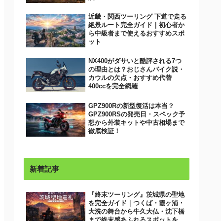
近畿・関西ツーリング 下道で走る
絶景ルート完全ガイド｜初心者か
ら中級者まで使えるおすすめスポ
ット
NX400がダサいと酷評される7つ
の理由とは？おじさんバイク説・
カウルの欠点・おすすめ代替
400ccを完全網羅
GPZ900Rの新型復活は本当？
GPZ900RSの発売日・スペック予
想から外装キットや中古相場まで
徹底検証！
新着記事
『終末ツーリング』茨城県の聖地
を完全ガイド｜つくば・霞ヶ浦・
大洗の舞台から牛久大仏・沈下橋
まで終末感あふれるスポットをバ