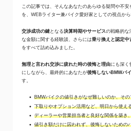
この記事では、そんなあなたのあらゆる疑問や不安
を、WEBライター兼バイク愛好家としての視点か
交渉成功の鍵
となる
決算時期やサービス
の戦略的な
な金額に関する経験談、さらには
乗り換えと認定中
をすべて詰め込みました。
無理と言われ交渉に疲れた時の後悔と理由
にも深く
にしながら、最終的にあなたが
後悔しないBMWバ
す。
BMWバイクの値引きがなぜ難しいのか、そ
下取りやオプション活用など、明日から使え
ディーラーや営業担当者と良好な関係を築き
値引き額だけに囚われず、後悔しないための