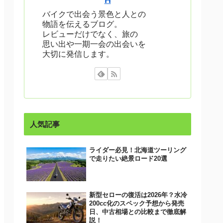
H
バイクで出会う景色と人との
物語を伝えるブログ。
レビューだけでなく、旅の
思い出や一期一会の出会いを
大切に発信します。
人気記事
ライダー必見！北海道ツーリング
で走りたい絶景ロード20選
新型セローの復活は2026年？水冷
200cc化のスペック予想から発売
日、中古相場との比較まで徹底解
説！