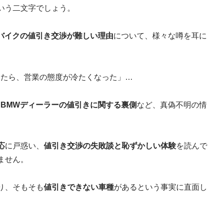
いう二文字でしょう。
バイクの値引き交渉が難しい理由
について、様々な噂を耳に
したら、営業の態度が冷たくなった」…
、
BMWディーラーの値引きに関する裏側
など、真偽不明の情
応
に戸惑い、
値引き交渉の失敗談と恥ずかしい体験
を読んで
ません。
り、そもそも
値引きできない車種
があるという事実に直面し